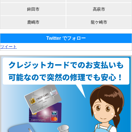
鉾田市
高萩市
鹿嶋市
龍ケ崎市
Twitter でフォロー
ツイート