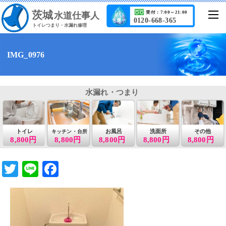
茨城
受付：7:00～21:00
水道仕事人
0120-668-365
トイレつまり・水漏れ修理
IMG_0976
水漏れ・つまり
トイレ
お風呂
洗面所
その他
キッチン・台所
8,800円
8,800円
8,800円
8,800円
8,800円
T
Li
F
wi
n
a
tt
e
c
er
e