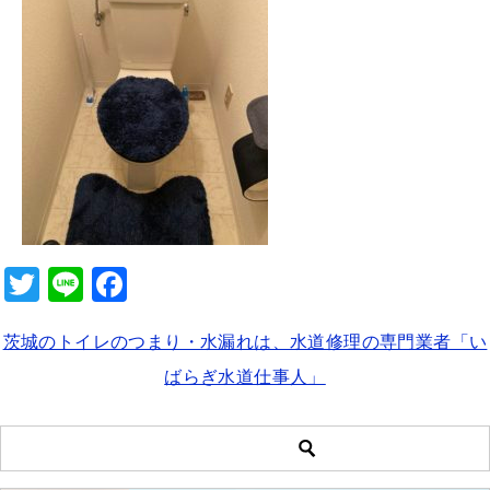
b
o
o
k
T
Li
F
wi
n
a
茨城のトイレのつまり・水漏れは、水道修理の専門業者「い
tt
e
c
ばらぎ水道仕事人」
er
e
b
o