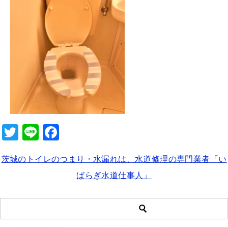
b
o
o
k
T
Li
F
wi
n
a
茨城のトイレのつまり・水漏れは、水道修理の専門業者「い
tt
e
c
ばらぎ水道仕事人」
er
e
b
o