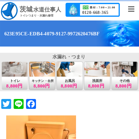
茨城
受付：7:00～21:00
水道仕事人
0120-668-365
トイレつまり・水漏れ修理
623E95CE-EDB4-4079-9127-9972620476BF
水漏れ・つまり
トイレ
お風呂
洗面所
その他
キッチン・台所
8,800円
8,800円
8,800円
8,800円
8,800円
T
Li
F
wi
n
a
tt
e
c
er
e