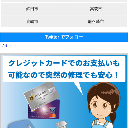
鉾田市
高萩市
鹿嶋市
龍ケ崎市
Twitter でフォロー
ツイート