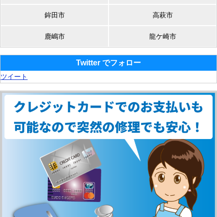
鉾田市
高萩市
鹿嶋市
龍ケ崎市
Twitter でフォロー
ツイート