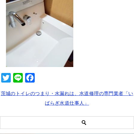
b
o
o
k
T
Li
F
wi
n
a
茨城のトイレのつまり・水漏れは、水道修理の専門業者「い
tt
e
c
ばらぎ水道仕事人」
er
e
b
o