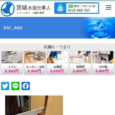
茨城
受付：7:00～21:00
水道仕事人
0120-668-365
トイレつまり・水漏れ修理
DSC_0201
水漏れ・つまり
トイレ
お風呂
洗面所
その他
キッチン・台所
8,800円
8,800円
8,800円
8,800円
8,800円
T
Li
F
wi
n
a
tt
e
c
er
e