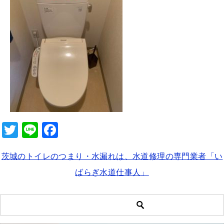
b
o
o
k
T
Li
F
wi
n
a
茨城のトイレのつまり・水漏れは、水道修理の専門業者「い
tt
e
c
ばらぎ水道仕事人」
er
e
b
o