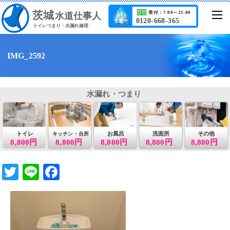
茨城
受付：7:00～21:00
水道仕事人
0120-668-365
トイレつまり・水漏れ修理
IMG_2592
水漏れ・つまり
トイレ
お風呂
洗面所
その他
キッチン・台所
8,800円
8,800円
8,800円
8,800円
8,800円
T
Li
F
wi
n
a
tt
e
c
er
e