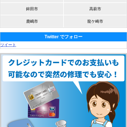
鉾田市
高萩市
鹿嶋市
龍ケ崎市
Twitter でフォロー
ツイート