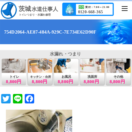
茨城
受付：7:00～21:00
水道仕事人
0120-668-365
トイレつまり・水漏れ修理
754D2064-AE87-484A-929C-7E734E62D90F
水漏れ・つまり
トイレ
お風呂
洗面所
その他
キッチン・台所
8,800円
8,800円
8,800円
8,800円
8,800円
T
Li
F
wi
n
a
tt
e
c
er
e