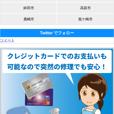
鉾田市
高萩市
鹿嶋市
龍ケ崎市
Twitter でフォロー
ツイート