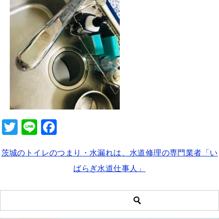
b
o
o
k
T
Li
F
wi
n
a
茨城のトイレのつまり・水漏れは、水道修理の専門業者「い
tt
e
c
ばらぎ水道仕事人」
er
e
b
o