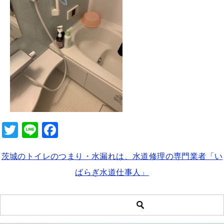
b
o
o
k
T
Li
F
wi
n
a
茨城のトイレのつまり・水漏れは、水道修理の専門業者「い
tt
e
c
ばらぎ水道仕事人」
er
e
b
o