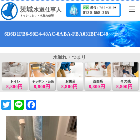
茨城
受付：7:00～21:00
水道仕事人
0120-668-365
トイレつまり・水漏れ修理
6B6B1FB6-98E4-48AC-8ABA-FBA031BF4E48
水漏れ・つまり
トイレ
お風呂
洗面所
その他
キッチン・台所
8,800円
8,800円
8,800円
8,800円
8,800円
T
Li
F
wi
n
a
tt
e
c
er
e