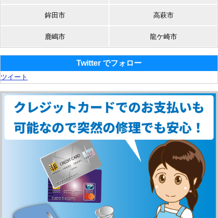
鉾田市
高萩市
鹿嶋市
龍ケ崎市
Twitter でフォロー
ツイート