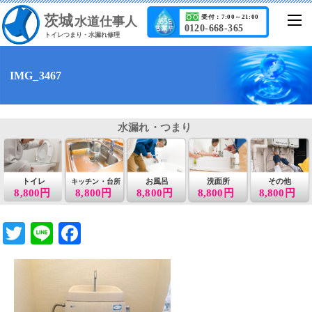
茨城
受付：7:00～21:00
水道仕事人
0120-668-365
トイレつまり・水漏れ修理
IMG_3467
水漏れ・つまり
トイレ
お風呂
洗面所
その他
キッチン・台所
8,800円
8,800円
8,800円
8,800円
8,800円
T
Li
F
wi
n
a
tt
e
c
er
e