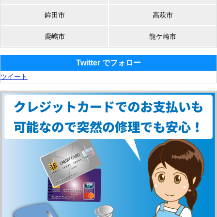
鉾田市
高萩市
鹿嶋市
龍ケ崎市
Twitter でフォロー
ツイート