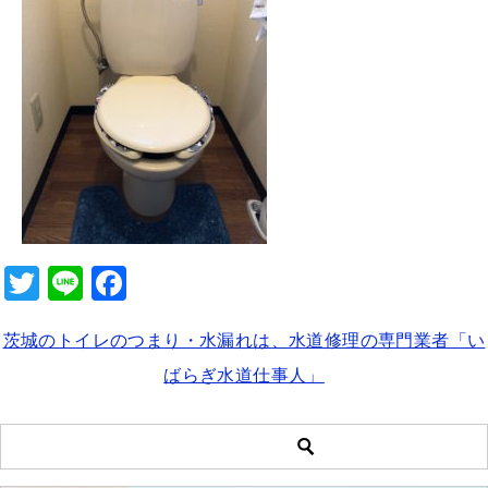
b
o
o
k
T
Li
F
wi
n
a
茨城のトイレのつまり・水漏れは、水道修理の専門業者「い
tt
e
c
ばらぎ水道仕事人」
er
e
b
o