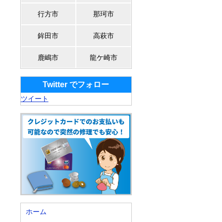
行方市
那珂市
鉾田市
高萩市
鹿嶋市
龍ケ崎市
Twitter でフォロー
ツイート
ホーム