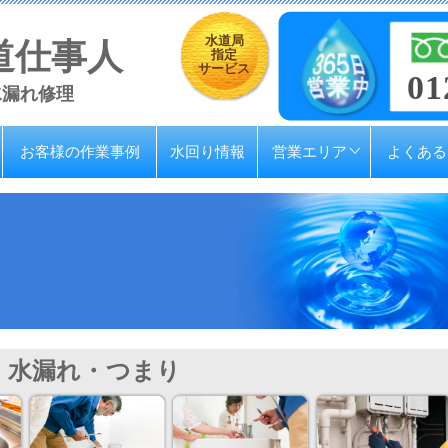
水道局
道仕事人
指定
サービス
01
水漏れ修理
お客様の作業事例
水回り情報
営業エリア
よくある
水漏れ・つまり