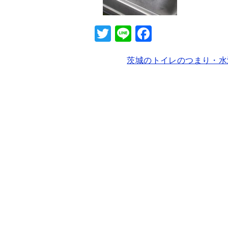
T
Li
F
wi
n
a
茨城のトイレのつまり・水
tt
e
c
er
e
b
o
o
k