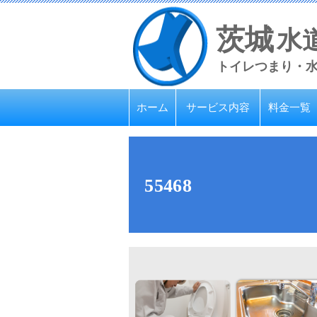
茨城
水
トイレつまり・
ホーム
サービス内容
料金一覧
55468