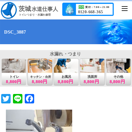
茨城
受付：7:00～21:00
水道仕事人
0120-668-365
トイレつまり・水漏れ修理
DSC_3887
水漏れ・つまり
トイレ
お風呂
洗面所
その他
キッチン・台所
8,800円
8,800円
8,800円
8,800円
8,800円
T
Li
F
wi
n
a
tt
e
c
er
e