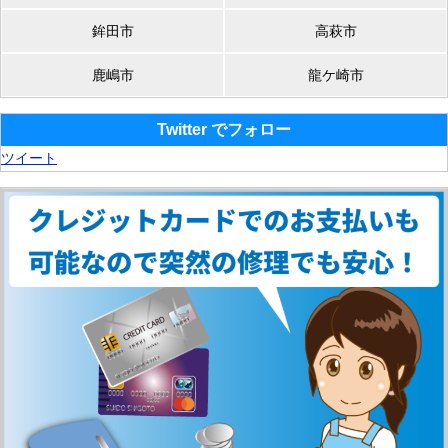
鉾田市
高萩市
鹿嶋市
龍ケ崎市
Twitter でフォロー
ツイート