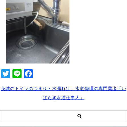
b
o
o
k
T
Li
F
wi
n
a
茨城のトイレのつまり・水漏れは、水道修理の専門業者「い
tt
e
c
ばらぎ水道仕事人」
er
e
b
o