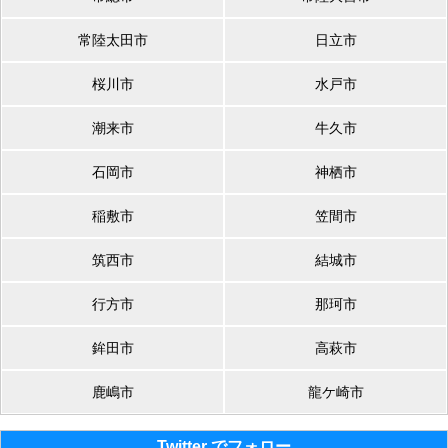
常陸太田市
日立市
桜川市
水戸市
潮来市
牛久市
石岡市
神栖市
稲敷市
笠間市
筑西市
結城市
行方市
那珂市
鉾田市
高萩市
鹿嶋市
龍ケ崎市
Twitter でフォロー