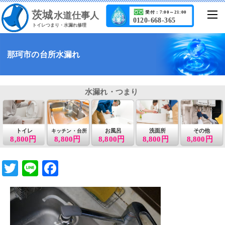
茨城
受付：7:00～21:00
水道仕事人
0120-668-365
トイレつまり・水漏れ修理
那珂市の台所水漏れ
水漏れ・つまり
トイレ
お風呂
洗面所
その他
キッチン・台所
8,800円
8,800円
8,800円
8,800円
8,800円
T
Li
F
wi
n
a
tt
e
c
er
e