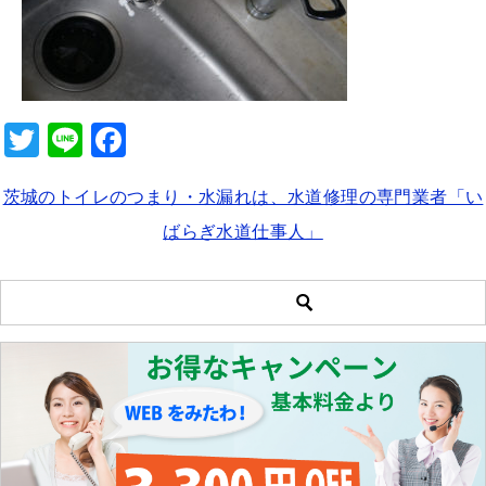
b
o
o
k
T
Li
F
wi
n
a
茨城のトイレのつまり・水漏れは、水道修理の専門業者「い
tt
e
c
ばらぎ水道仕事人」
er
e
b
o
o
k