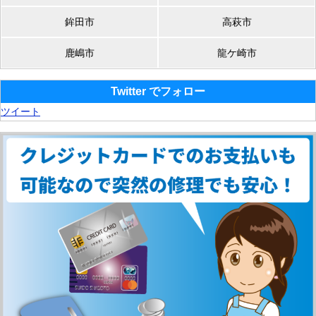
鉾田市
高萩市
鹿嶋市
龍ケ崎市
Twitter でフォロー
ツイート