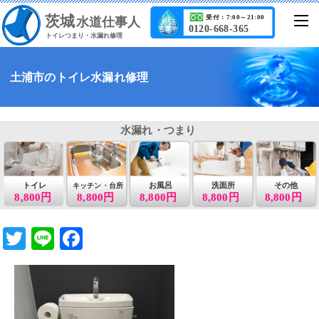
茨城
受付：7:00～21:00
水道仕事人
0120-668-365
トイレつまり・水漏れ修理
土浦市のトイレ水漏れ修理
水漏れ・つまり
トイレ
お風呂
洗面所
その他
キッチン・台所
8,800円
8,800円
8,800円
8,800円
8,800円
T
Li
F
wi
n
a
tt
e
c
er
e