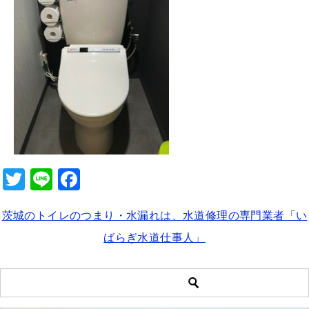
b
o
o
k
T
Li
F
wi
n
a
茨城のトイレのつまり・水漏れは、水道修理の専門業者「い
tt
e
c
ばらぎ水道仕事人」
er
e
b
o