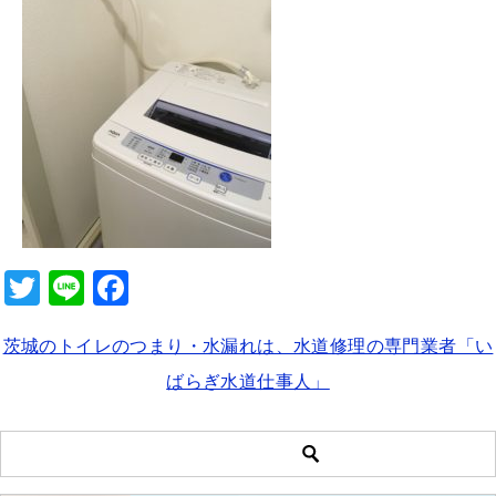
b
o
o
k
T
Li
F
wi
n
a
茨城のトイレのつまり・水漏れは、水道修理の専門業者「い
tt
e
c
ばらぎ水道仕事人」
er
e
b
o