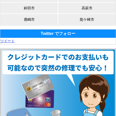
鉾田市
高萩市
鹿嶋市
龍ケ崎市
Twitter でフォロー
ツイート