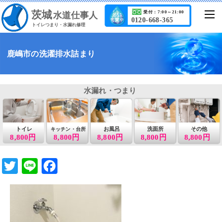
茨城
受付：7:00～21:00
水道仕事人
0120-668-365
トイレつまり・水漏れ修理
鹿嶋市の洗濯排水詰まり
水漏れ・つまり
トイレ
お風呂
洗面所
その他
キッチン・台所
8,800円
8,800円
8,800円
8,800円
8,800円
T
Li
F
wi
n
a
tt
e
c
er
e