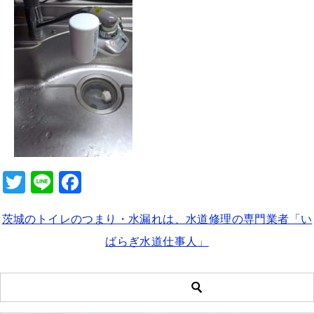
b
o
o
k
T
Li
F
wi
n
a
茨城のトイレのつまり・水漏れは、水道修理の専門業者「い
tt
e
c
ばらぎ水道仕事人」
er
e
b
o