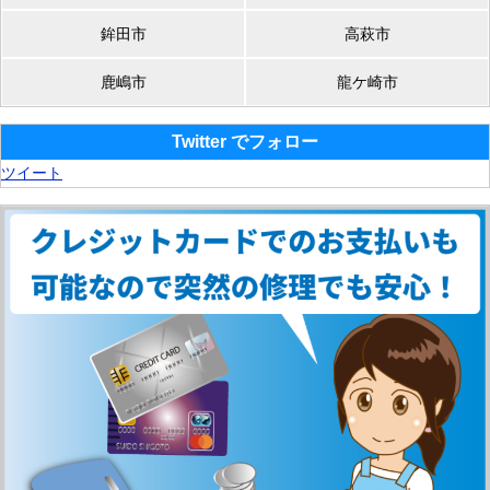
鉾田市
高萩市
鹿嶋市
龍ケ崎市
Twitter でフォロー
ツイート