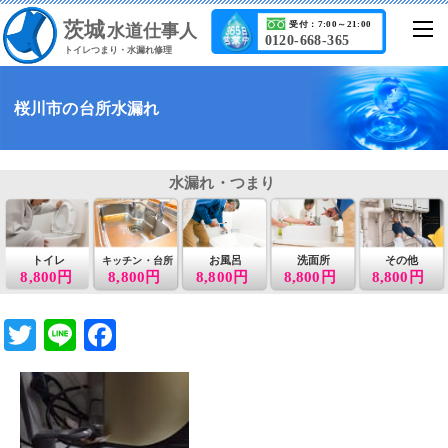
茨城
受付：7:00～21:00
水道仕事人
0120-668-365
トイレつまり・水漏れ修理
桜川市の台所水漏れ
水漏れ・つまり
トイレ
お風呂
洗面所
その他
キッチン・台所
8,800円
8,800円
8,800円
8,800円
8,800円
T
Li
F
wi
n
a
tt
e
c
er
e