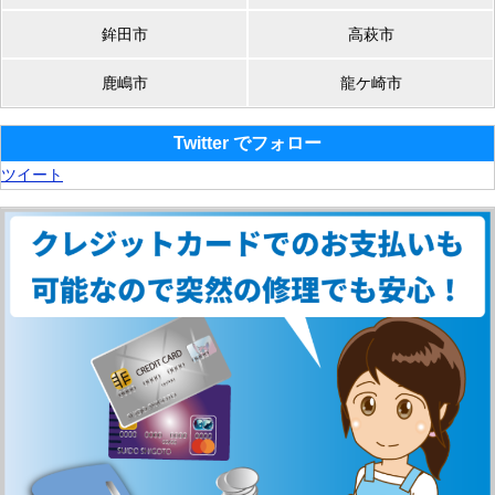
鉾田市
高萩市
鹿嶋市
龍ケ崎市
Twitter でフォロー
ツイート