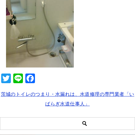
b
o
o
k
T
Li
F
wi
n
a
茨城のトイレのつまり・水漏れは、水道修理の専門業者「い
tt
e
c
ばらぎ水道仕事人」
er
e
b
o