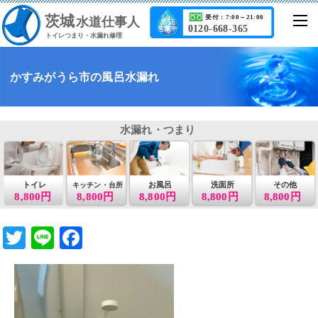
茨城
受付：7:00～21:00
水道仕事人
0120-668-365
トイレつまり・水漏れ修理
かすみがうら市の風呂水漏れ
水漏れ・つまり
トイレ
お風呂
洗面所
その他
キッチン・台所
8,800円
8,800円
8,800円
8,800円
8,800円
T
Li
F
wi
n
a
tt
e
c
er
e