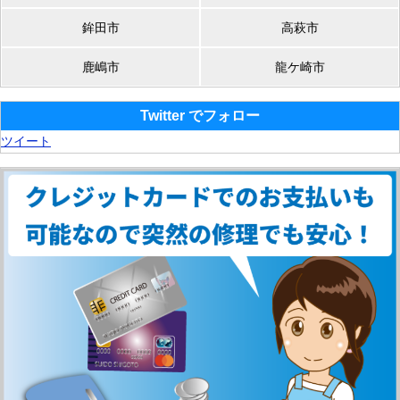
鉾田市
高萩市
鹿嶋市
龍ケ崎市
Twitter でフォロー
ツイート