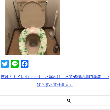
b
o
o
k
T
Li
F
wi
n
a
茨城のトイレのつまり・水漏れは、水道修理の専門業者「い
tt
e
c
ばらぎ水道仕事人」
er
e
b
o