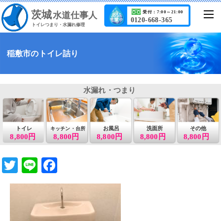
茨城
受付：7:00～21:00
水道仕事人
0120-668-365
トイレつまり・水漏れ修理
稲敷市のトイレ詰り
水漏れ・つまり
トイレ
お風呂
洗面所
その他
キッチン・台所
8,800円
8,800円
8,800円
8,800円
8,800円
T
Li
F
wi
n
a
tt
e
c
er
e