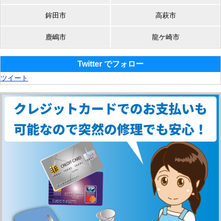
鉾田市
高萩市
鹿嶋市
龍ケ崎市
Twitter でフォロー
ツイート