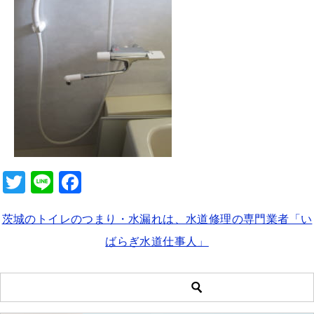
b
o
o
k
T
Li
F
wi
n
a
茨城のトイレのつまり・水漏れは、水道修理の専門業者「い
tt
e
c
ばらぎ水道仕事人」
er
e
b
o