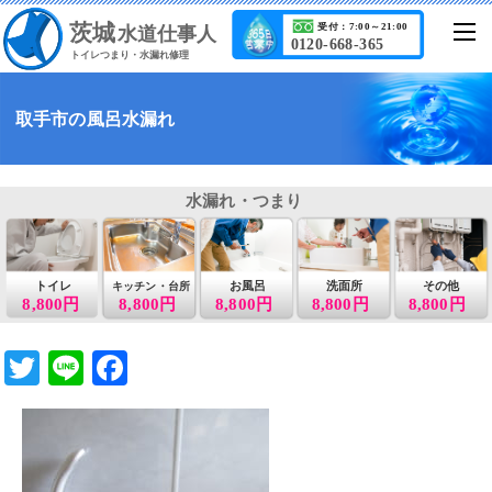
茨城
受付：7:00～21:00
水道仕事人
0120-668-365
トイレつまり・水漏れ修理
取手市の風呂水漏れ
水漏れ・つまり
トイレ
お風呂
洗面所
その他
キッチン・台所
8,800円
8,800円
8,800円
8,800円
8,800円
T
Li
F
wi
n
a
tt
e
c
er
e