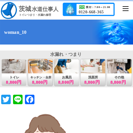
茨城
受付：7:00～21:00
水道仕事人
0120-668-365
トイレつまり・水漏れ修理
woman_10
水漏れ・つまり
トイレ
お風呂
洗面所
その他
キッチン・台所
8,800円
8,800円
8,800円
8,800円
8,800円
T
Li
F
wi
n
a
tt
e
c
er
e