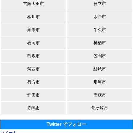
常陸太田市
日立市
桜川市
水戸市
潮来市
牛久市
石岡市
神栖市
稲敷市
笠間市
筑西市
結城市
行方市
那珂市
鉾田市
高萩市
鹿嶋市
龍ケ崎市
Twitter でフォロー
ツイート