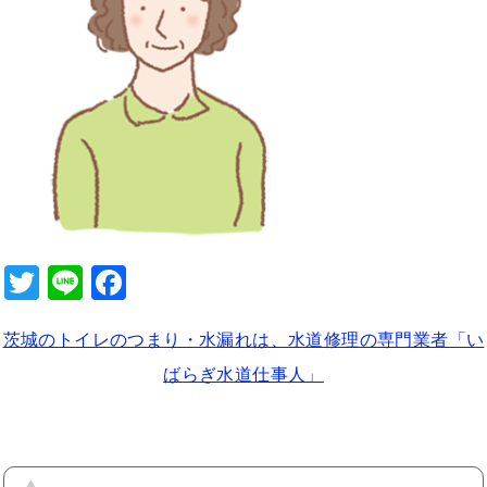
b
o
o
k
T
Li
F
wi
n
a
茨城のトイレのつまり・水漏れは、水道修理の専門業者「い
tt
e
c
ばらぎ水道仕事人」
er
e
b
o