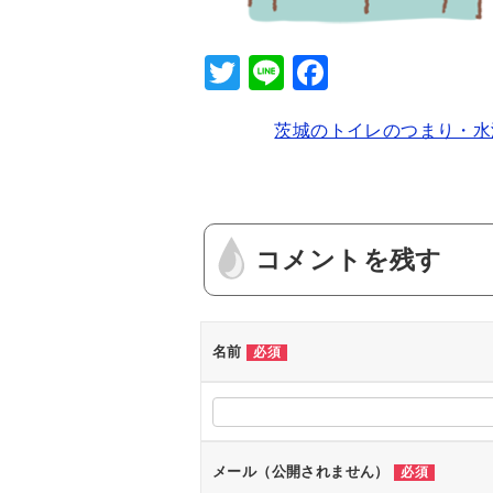
T
Li
F
wi
n
a
茨城のトイレのつまり・水
tt
e
c
er
e
b
o
コメントを残す
o
k
名前
必須
メール（公開されません）
必須