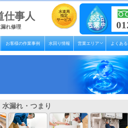
水道局
道仕事人
指定
サービス
01
水漏れ修理
お客様の作業事例
水回り情報
営業エリア
よくある
水漏れ・つまり