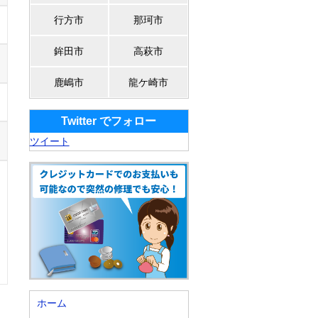
行方市
那珂市
鉾田市
高萩市
鹿嶋市
龍ケ崎市
Twitter でフォロー
ツイート
ホーム