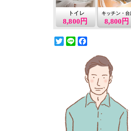
トイレ
キッチン・台
8,800円
8,800円
T
Li
F
wi
n
a
tt
e
c
er
e
b
o
o
k