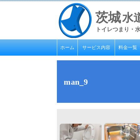
茨城
水
トイレつまり・
ホーム
サービス内容
料金一覧
man_9