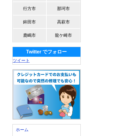
行方市
那珂市
鉾田市
高萩市
鹿嶋市
龍ケ崎市
Twitter でフォロー
ツイート
ホーム