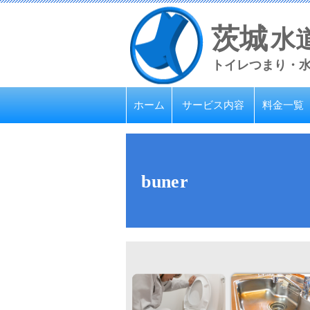
茨城
水
トイレつまり・
ホーム
サービス内容
料金一覧
buner