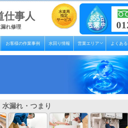
水道局
道仕事人
指定
サービス
01
水漏れ修理
お客様の作業事例
水回り情報
営業エリア
よくある
水漏れ・つまり