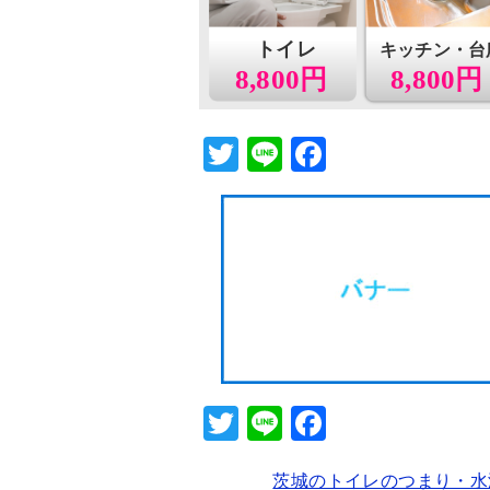
トイレ
キッチン・台
8,800円
8,800円
T
Li
F
wi
n
a
tt
e
c
er
e
b
o
o
k
T
Li
F
wi
n
a
茨城のトイレのつまり・水