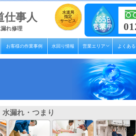
水道局
道仕事人
指定
サービス
01
水漏れ修理
お客様の作業事例
水回り情報
営業エリア
よくある
水漏れ・つまり