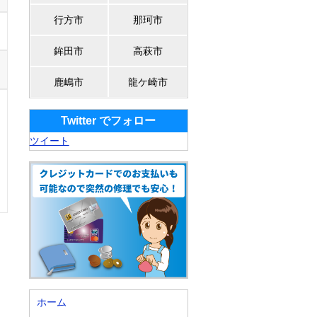
行方市
那珂市
鉾田市
高萩市
鹿嶋市
龍ケ崎市
Twitter でフォロー
ツイート
ホーム