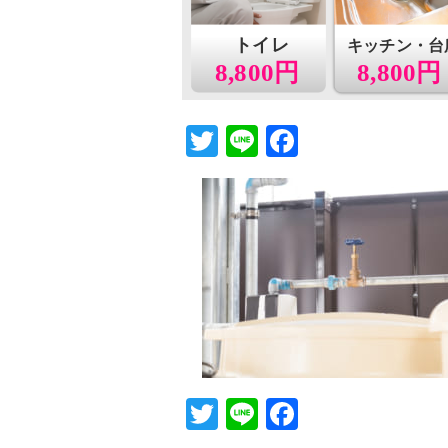
トイレ
キッチン・台
8,800円
8,800円
T
Li
F
wi
n
a
tt
e
c
er
e
b
o
o
k
T
Li
F
wi
n
a