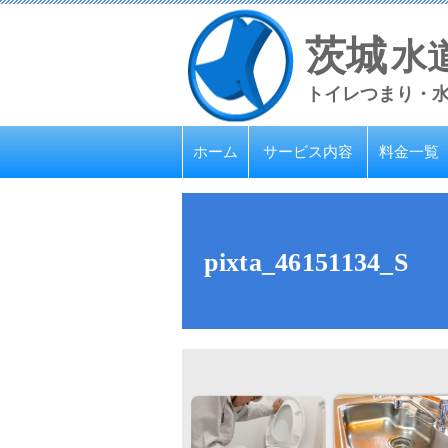
茨城
水
トイレつまり・
ホーム
サービス内容
料金一覧
pixta_46151134_S