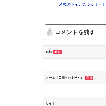
茨城のトイレのつまり・水
tt
e
c
er
e
b
o
コメントを残す
o
k
名前
必須
メール（公開されません）
必須
サイト