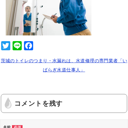
b
o
o
k
T
Li
F
wi
n
a
茨城のトイレのつまり・水漏れは、水道修理の専門業者「い
tt
e
c
ばらぎ水道仕事人」
er
e
b
o
o
コメントを残す
k
名前
必須