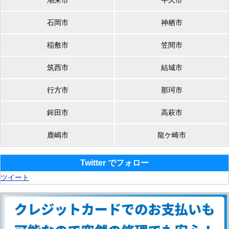
潮来市
牛久市
石岡市
神栖市
稲敷市
笠間市
筑西市
結城市
行方市
那珂市
鉾田市
高萩市
鹿嶋市
龍ケ崎市
Twitter でフォロー
ツイート