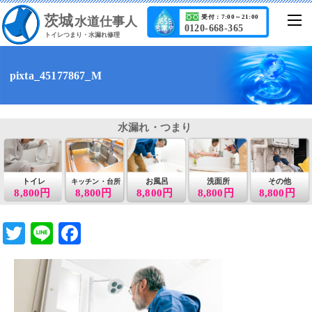
茨城
受付：7:00～21:00
水道仕事人
0120-668-365
トイレつまり・水漏れ修理
pixta_45177867_M
水漏れ・つまり
トイレ
お風呂
洗面所
その他
キッチン・台所
8,800円
8,800円
8,800円
8,800円
8,800円
T
Li
F
wi
n
a
tt
e
c
er
e