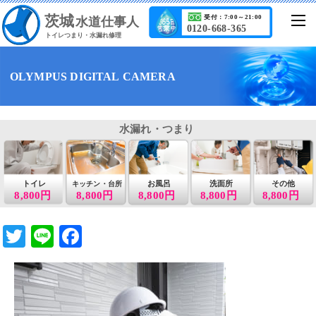
茨城
受付：7:00～21:00
水道仕事人
0120-668-365
トイレつまり・水漏れ修理
OLYMPUS DIGITAL CAMERA
水漏れ・つまり
トイレ
お風呂
洗面所
その他
キッチン・台所
8,800円
8,800円
8,800円
8,800円
8,800円
T
Li
F
wi
n
a
tt
e
c
er
e