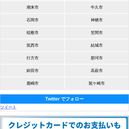
潮来市
牛久市
石岡市
神栖市
稲敷市
笠間市
筑西市
結城市
行方市
那珂市
鉾田市
高萩市
鹿嶋市
龍ケ崎市
Twitter でフォロー
ツイート