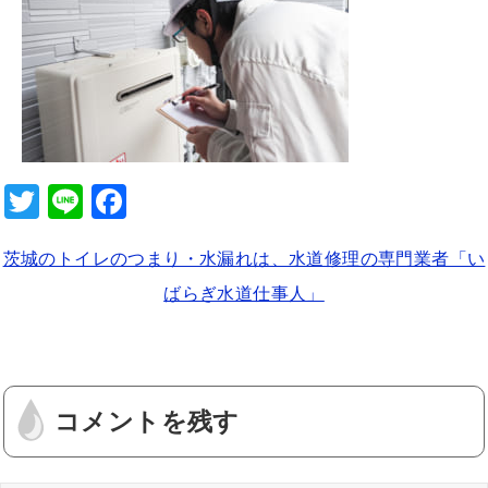
b
o
o
k
T
Li
F
wi
n
a
茨城のトイレのつまり・水漏れは、水道修理の専門業者「い
tt
e
c
ばらぎ水道仕事人」
er
e
b
o
o
コメントを残す
k