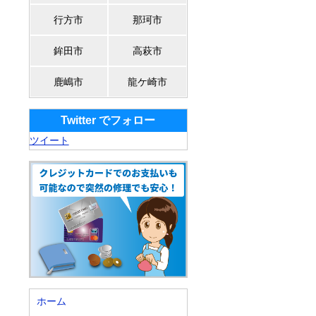
行方市
那珂市
鉾田市
高萩市
鹿嶋市
龍ケ崎市
Twitter でフォロー
ツイート
ホーム