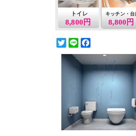
トイレ
キッチン・台
8,800円
8,800円
T
Li
F
wi
n
a
tt
e
c
er
e
b
o
o
k