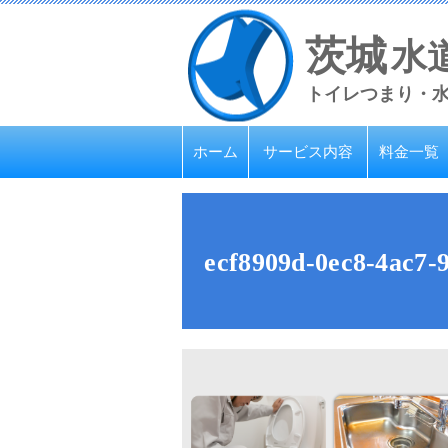
茨城
水
トイレつまり・
ホーム
サービス内容
料金一覧
ecf8909d-0ec8-4ac7-