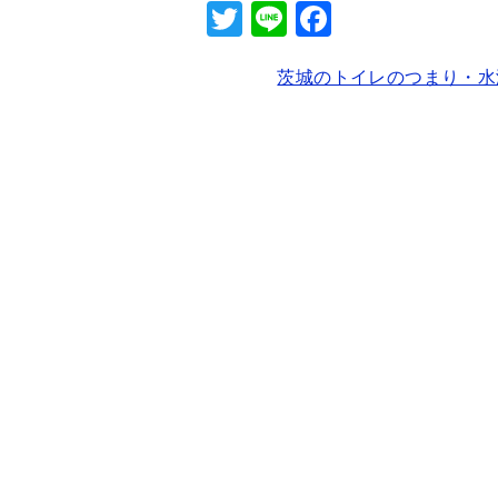
T
Li
F
wi
n
a
茨城のトイレのつまり・水
tt
e
c
er
e
b
o
o
k