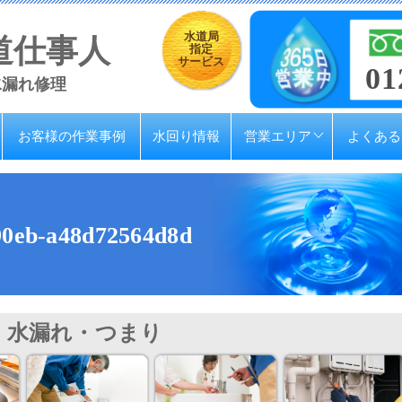
水道局
道仕事人
指定
サービス
01
水漏れ修理
お客様の作業事例
水回り情報
営業エリア
よくある
90eb-a48d72564d8d
水漏れ・つまり