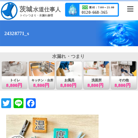
茨城
受付：7:00～21:00
水道仕事人
0120-668-365
トイレつまり・水漏れ修理
24328771_s
水漏れ・つまり
トイレ
お風呂
洗面所
その他
キッチン・台所
8,800円
8,800円
8,800円
8,800円
8,800円
T
Li
F
wi
n
a
tt
e
c
er
e