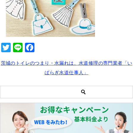
b
o
o
k
T
Li
F
wi
n
a
茨城のトイレのつまり・水漏れは、水道修理の専門業者「い
tt
e
c
ばらぎ水道仕事人」
er
e
b
o
o
k