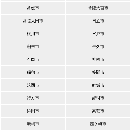
常総市
常陸大宮市
常陸太田市
日立市
桜川市
水戸市
潮来市
牛久市
石岡市
神栖市
稲敷市
笠間市
筑西市
結城市
行方市
那珂市
鉾田市
高萩市
鹿嶋市
龍ケ崎市