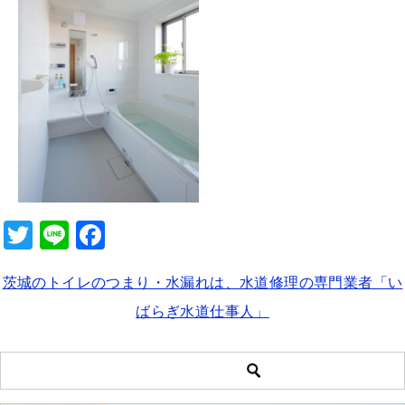
b
o
o
k
T
Li
F
wi
n
a
茨城のトイレのつまり・水漏れは、水道修理の専門業者「い
tt
e
c
ばらぎ水道仕事人」
er
e
b
o