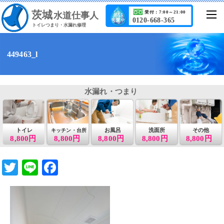
茨城
受付：7:00～21:00
水道仕事人
0120-668-365
トイレつまり・水漏れ修理
449463_l
水漏れ・つまり
トイレ
お風呂
洗面所
その他
キッチン・台所
8,800円
8,800円
8,800円
8,800円
8,800円
T
Li
F
wi
n
a
tt
e
c
er
e