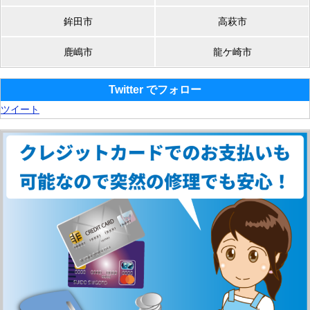
鉾田市
高萩市
鹿嶋市
龍ケ崎市
Twitter でフォロー
ツイート