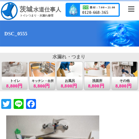
茨城
受付：7:00～21:00
水道仕事人
0120-668-365
トイレつまり・水漏れ修理
DSC_0555
水漏れ・つまり
トイレ
お風呂
洗面所
その他
キッチン・台所
8,800円
8,800円
8,800円
8,800円
8,800円
T
Li
F
wi
n
a
tt
e
c
er
e