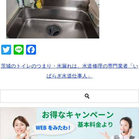
b
o
o
k
T
Li
F
wi
n
a
茨城のトイレのつまり・水漏れは、水道修理の専門業者「い
tt
e
c
ばらぎ水道仕事人」
er
e
b
o
o
k