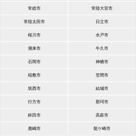
常総市
常陸大宮市
常陸太田市
日立市
桜川市
水戸市
潮来市
牛久市
石岡市
神栖市
稲敷市
笠間市
筑西市
結城市
行方市
那珂市
鉾田市
高萩市
鹿嶋市
龍ケ崎市