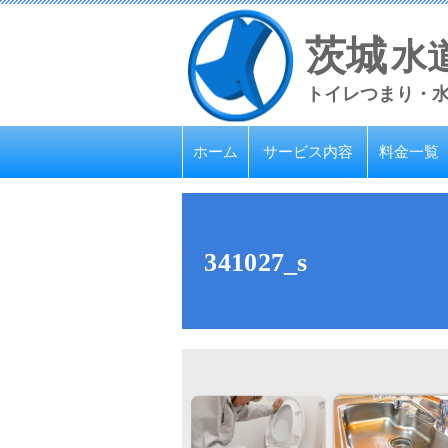
茨城
水
トイレつまり・
ホーム
サービス内容
料金一覧
341027_s