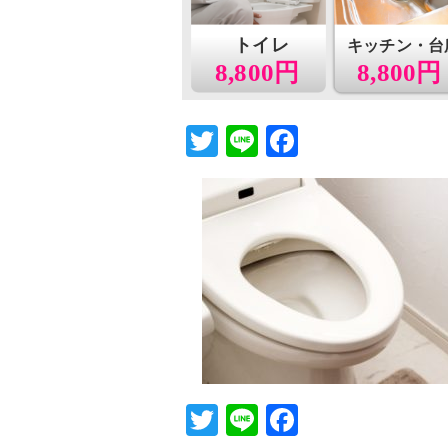
トイレ
キッチン・台
8,800円
8,800円
T
Li
F
wi
n
a
tt
e
c
er
e
b
o
o
k
T
Li
F