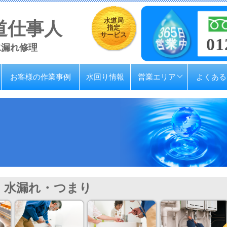
水道局
道仕事人
指定
サービス
01
水漏れ修理
お客様の作業事例
水回り情報
営業エリア
よくある
水漏れ・つまり