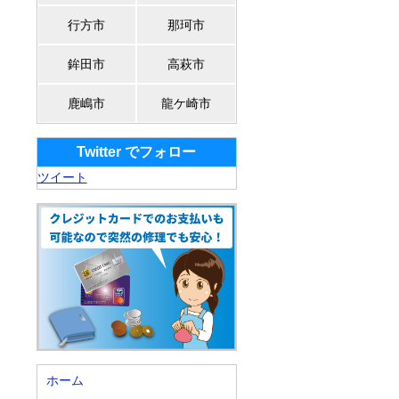
行方市
那珂市
鉾田市
高萩市
鹿嶋市
龍ケ崎市
Twitter でフォロー
ツイート
ホーム