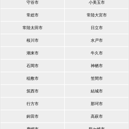
守谷市
小美玉市
常総市
常陸大宮市
常陸太田市
日立市
桜川市
水戸市
潮来市
牛久市
石岡市
神栖市
稲敷市
笠間市
筑西市
結城市
行方市
那珂市
鉾田市
高萩市
鹿嶋市
龍ケ崎市