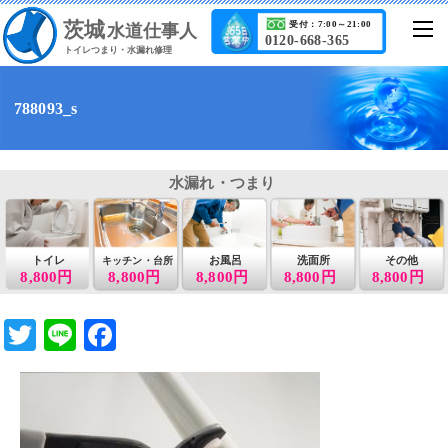
茨城
受付：7:00～21:00
水道仕事人
0120-668-365
トイレつまり・水漏れ修理
788093_s
水漏れ・つまり
トイレ
お風呂
洗面所
その他
キッチン・台所
8,800円
8,800円
8,800円
8,800円
8,800円
T
Li
F
wi
n
a
tt
e
c
er
e