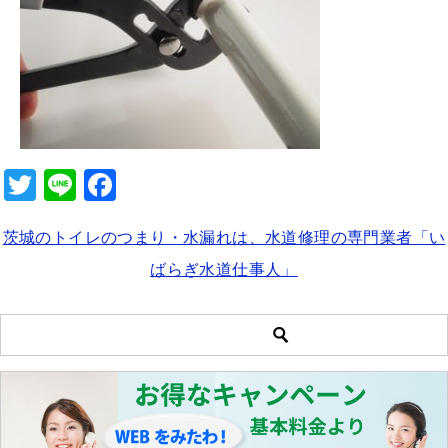
b
o
o
k
T
Li
F
wi
n
a
茨城のトイレのつまり・水漏れは、水道修理の専門業者「い
tt
e
c
ばらぎ水道仕事人」
er
e
b
o
o
k