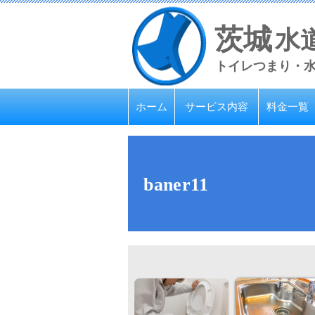
茨城
水
トイレつまり・
ホーム
サービス内容
料金一覧
baner11