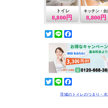
トイレ
キッチン・台
8,800円
8,800円
T
Li
F
wi
n
a
tt
e
c
er
e
b
o
o
T
Li
F
k
wi
n
a
茨城のトイレのつまり・水
tt
e
c
er
e