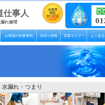
水道局
道仕事人
指定
サービス
01
水漏れ修理
お客様の作業事例
水回り情報
営業エリア
よくある
水漏れ・つまり