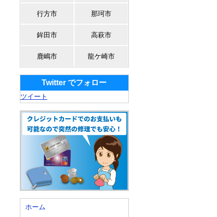
行方市
那珂市
鉾田市
高萩市
鹿嶋市
龍ケ崎市
Twitter でフォロー
ツイート
ホーム