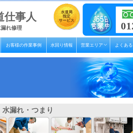
水道局
道仕事人
指定
サービス
01
水漏れ修理
お客様の作業事例
水回り情報
営業エリア
よくある
水漏れ・つまり