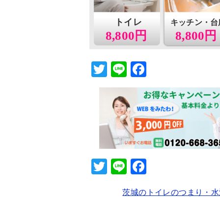
トイレ
キッチン・台
8,800円
8,800円
T
Li
F
wi
n
a
tt
e
c
er
e
b
o
o
T
Li
F
k
wi
n
a
茨城のトイレのつまり・水
tt
e
c
er
e