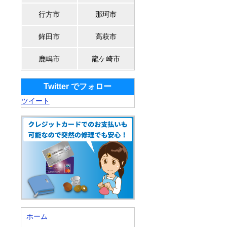
行方市
那珂市
鉾田市
高萩市
鹿嶋市
龍ケ崎市
Twitter でフォロー
ツイート
ホーム