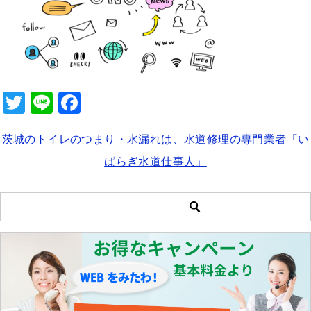
b
o
o
k
T
Li
F
wi
n
a
茨城のトイレのつまり・水漏れは、水道修理の専門業者「い
tt
e
c
ばらぎ水道仕事人」
er
e
b
o
o
k