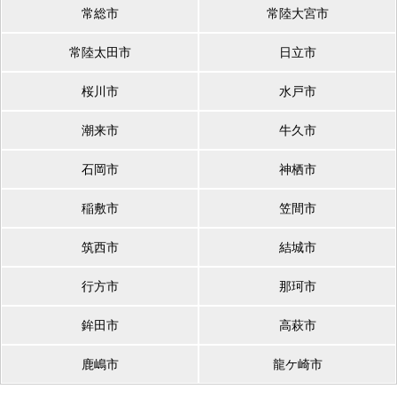
常総市
常陸大宮市
常陸太田市
日立市
桜川市
水戸市
潮来市
牛久市
石岡市
神栖市
稲敷市
笠間市
筑西市
結城市
行方市
那珂市
鉾田市
高萩市
鹿嶋市
龍ケ崎市