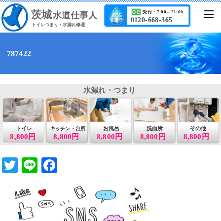
茨城
受付：7:00～21:00
水道仕事人
0120-668-365
トイレつまり・水漏れ修理
787422
水漏れ・つまり
トイレ
お風呂
洗面所
その他
キッチン・台所
8,800円
8,800円
8,800円
8,800円
8,800円
T
Li
F
wi
n
a
tt
e
c
er
e