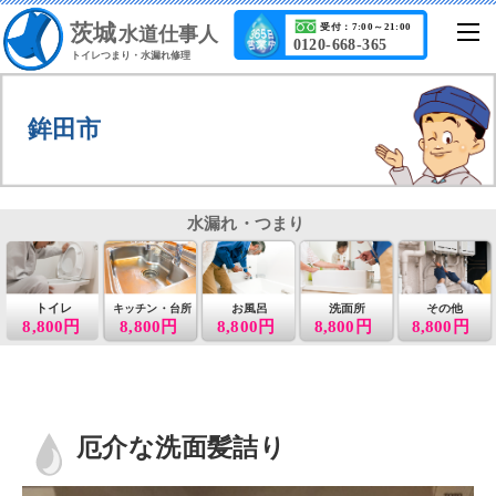
茨城
受付：7:00～21:00
水道仕事人
0120-668-365
トイレつまり・水漏れ修理
鉾田市
水漏れ・つまり
トイレ
お風呂
洗面所
その他
キッチン・台所
8,800円
8,800円
8,800円
8,800円
8,800円
厄介な洗面髪詰り